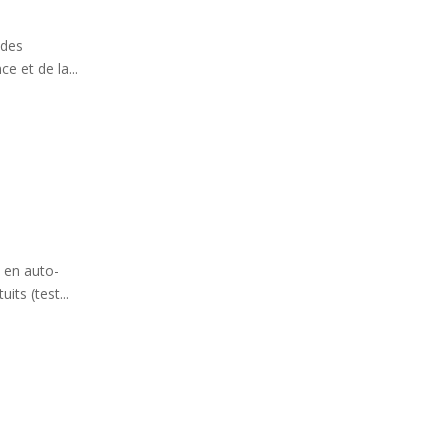
udes
e et de la...
s en auto-
ts (test...