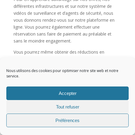
différentes infrastructures et sur notre système de
vidéos de surveillance et d’agents de sécurité, nous
vous donnons rendez-vous sur notre plateforme en
ligne. Vous pourrez également effectuer une
réservation sans faire de paiement au préalable et
sans le moindre engagement.
Vous pourrez même obtenir des réductions en
effectuant une réservation annulable sans frais à tout
moment sur notre plateforme et cela sans faire de
Nous utilisons des cookies pour optimiser notre site web et notre
paiement en ligne. Nous possédons des
parcs de
service.
stationnement public
qui sont entièrement rénovés qui
sont surveillés en permanence par des agents
Accepter
compétents ainsi que des caméras.
Tout refuser
Préférences
Copyright 2022