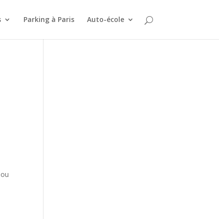
s
Parking à Paris
Auto-école
 ou