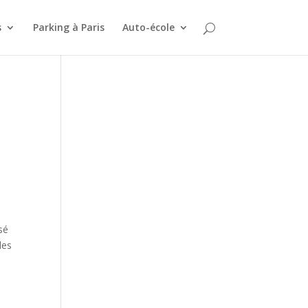
s
Parking à Paris
Auto-école
sé
les