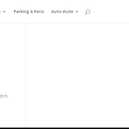
s
Parking à Paris
Auto-école
.
2015