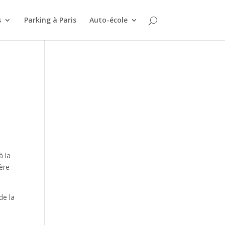
s
Parking à Paris
Auto-école
à la
ère
de la