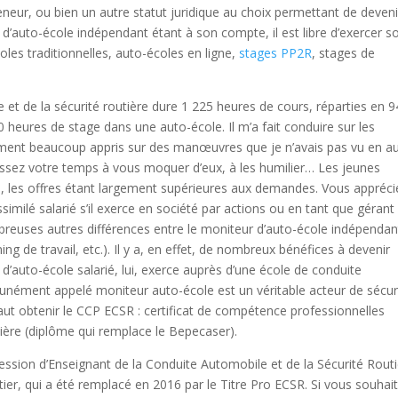
eneur, ou bien un autre statut juridique au choix permettant de deveni
r d’auto-école indépendant étant à son compte, il est libre d’exercer s
oles traditionnelles, auto-écoles en ligne,
stages PP2R
, stages de
e et de la sécurité routière dure 1 225 heures de cours, réparties en 
heures de stage dans une auto-école. Il m’a fait conduire sur les
ment beaucoup appris sur des manœuvres que je n’avais pas vu en a
passez votre temps à vous moquer d’eux, à les humilier… Les jeunes
 les offres étant largement supérieures aux demandes. Vous appréci
imilé salarié s’il exerce en société par actions ou en tant que gérant
ombreuses autres différences entre le moniteur d’auto-école indépenda
ng de travail, etc.). Il y a, en effet, de nombreux bénéfices à devenir
’auto-école salarié, lui, exerce auprès d’une école de conduite
munément appelé moniteur auto-école est un véritable acteur de sécur
faut obtenir le CCP ECSR : certificat de compétence professionnelles
tière (diplôme qui remplace le Bepecaser).
ession d’Enseignant de la Conduite Automobile et de la Sécurité Routi
 métier, qui a été remplacé en 2016 par le Titre Pro ECSR. Si vous souhai