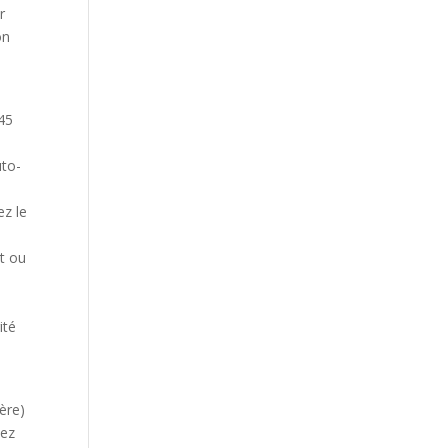
r
on
945
uto-
ez le
nt ou
ité
ère)
tez