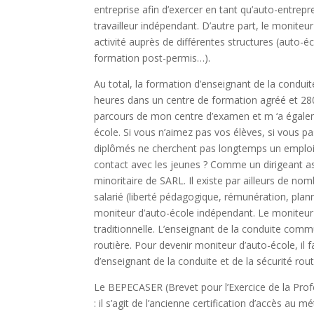
entreprise afin d’exercer en tant qu’auto-entrepr
travailleur indépendant. D’autre part, le moniteu
activité auprès de différentes structures (auto-éc
formation post-permis…).
Au total, la formation d’enseignant de la conduit
heures dans un centre de formation agréé et 280 
parcours de mon centre d’examen et m ‘a égale
école. Si vous n’aimez pas vos élèves, si vous 
diplômés ne cherchent pas longtemps un emploi,
contact avec les jeunes ? Comme un dirigeant ass
minoritaire de SARL. Il existe par ailleurs de n
salarié (liberté pédagogique, rémunération, planni
moniteur d’auto-école indépendant. Le moniteur d
traditionnelle. L’enseignant de la conduite com
routière. Pour devenir moniteur d’auto-école, il 
d’enseignant de la conduite et de la sécurité rou
Le BEPECASER (Brevet pour l’Exercice de la Prof
: il s’agit de l’ancienne certification d’accès au