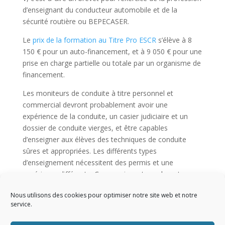
d’enseignant du conducteur automobile et de la
sécurité routière ou BEPECASER.
Le
prix de la formation au Titre Pro ESCR
s’élève à 8
150 € pour un auto-financement, et à 9 050 € pour une
prise en charge partielle ou totale par un organisme de
financement.
Les moniteurs de conduite à titre personnel et
commercial devront probablement avoir une
expérience de la conduite, un casier judiciaire et un
dossier de conduite vierges, et être capables
d’enseigner aux élèves des techniques de conduite
sûres et appropriées. Les différents types
d’enseignement nécessitent des permis et une
expérience différente. Ces enseignants explorent avec
les élèves divers sujets liés à la conduite, notamment
Nous utilisons des cookies pour optimiser notre site web et notre
le Code de la route, les tactiques de conduite défensive
service.
et les questions de sécurité. Ils ne prennent pas en
compte les aléas inhérents à l’activité d’enseignant de